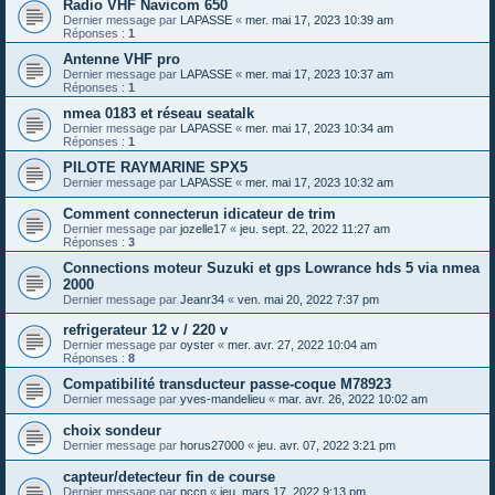
Radio VHF Navicom 650
Dernier message par
LAPASSE
«
mer. mai 17, 2023 10:39 am
Réponses :
1
Antenne VHF pro
Dernier message par
LAPASSE
«
mer. mai 17, 2023 10:37 am
Réponses :
1
nmea 0183 et réseau seatalk
Dernier message par
LAPASSE
«
mer. mai 17, 2023 10:34 am
Réponses :
1
PILOTE RAYMARINE SPX5
Dernier message par
LAPASSE
«
mer. mai 17, 2023 10:32 am
Comment connecterun idicateur de trim
Dernier message par
jozelle17
«
jeu. sept. 22, 2022 11:27 am
Réponses :
3
Connections moteur Suzuki et gps Lowrance hds 5 via nmea
2000
Dernier message par
Jeanr34
«
ven. mai 20, 2022 7:37 pm
refrigerateur 12 v / 220 v
Dernier message par
oyster
«
mer. avr. 27, 2022 10:04 am
Réponses :
8
Compatibilité transducteur passe-coque M78923
Dernier message par
yves-mandelieu
«
mar. avr. 26, 2022 10:02 am
choix sondeur
Dernier message par
horus27000
«
jeu. avr. 07, 2022 3:21 pm
capteur/detecteur fin de course
Dernier message par
pccn
«
jeu. mars 17, 2022 9:13 pm