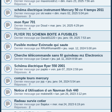
Dernier message par
maxencedrs1
«
dim. mars 23, 2025 7:56 am
Réponses :
4
schéma électrique instrument Mercury 50 cv 4 temps 2011
Dernier message par
ski wake
«
dim. mars 02, 2025 5:04 pm
Réponses :
3
mon flyer 701
Dernier message par
Doud
«
mar. janv. 14, 2025 4:29 pm
Réponses :
4
FLYER 701 SCHEMA BOITE A FUSIBLES
Dernier message par
David31220
«
jeu. janv. 09, 2025 7:53 am
Fusible moteur Evinrude qui saute
Dernier message par
RRoRRomain89
«
jeu. sept. 12, 2024 5:00 pm
Cherche télécommande sans fil guindeau mz Electronics
Dernier message par
Cesari
«
jeu. juil. 11, 2024 8:58 am
Schéma électrique flyer 550 2001
Dernier message par
papito
«
ven. juin 07, 2024 2:59 pm
Réponses :
4
compte tours mercury
Dernier message par
jojc
«
jeu. janv. 04, 2024 5:54 am
Réponses :
7
Notice d Utilisation d un Navman fish 440
Dernier message par
mokine06
«
lun. juin 26, 2023 3:12 pm
Radeau survie cotier
Dernier message par
Bajalux
«
mer. mai 24, 2023 6:19 pm
Réponses :
2