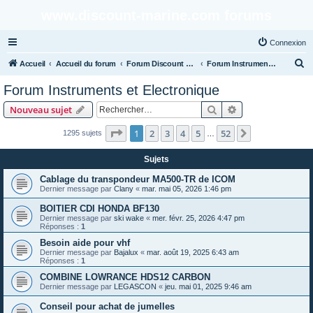
www.discount-marine.com forums
Connexion
R
Accueil
Accueil du forum
Forum Discount Marine
Forum Instruments et Electronique
e
Forum Instruments et Electronique
c
Rechercher
Recherche avanc
Nouveau sujet
h
e
Page
1
sur
52
1
2
3
4
5
52
Suivant
1295 sujets
…
r
Sujets
c
Cablage du transpondeur MA500-TR de ICOM
h
Dernier message par
Clany
«
mar. mai 05, 2026 1:46 pm
e
BOITIER CDI HONDA BF130
r
Dernier message par
ski wake
«
mer. févr. 25, 2026 4:47 pm
Réponses :
1
Besoin aide pour vhf
Dernier message par
Bajalux
«
mar. août 19, 2025 6:43 am
Réponses :
1
COMBINE LOWRANCE HDS12 CARBON
Dernier message par
LEGASCON
«
jeu. mai 01, 2025 9:46 am
Conseil pour achat de jumelles